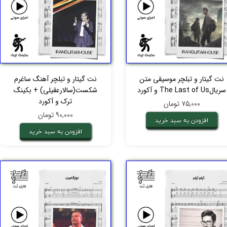
نت گیتار و تبلچر موسیقی متن
نت گیتار و تبلچر آهنگ ساغرم
سریالThe Last of Us و آکورد
شکست(سالارعقیلی) + بکینگ
ترک و آکورد
۷۵,۰۰۰ تومان
۹۰,۰۰۰ تومان
افزودن به سبد خرید
افزودن به سبد خرید