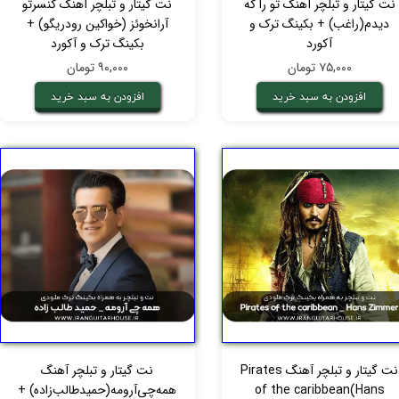
نت گیتار و تبلچر آهنگ تو را که
نت گیتار و تبلچر آهنگ کنسرتو
دیدم(راغب) + بکینگ ترک و
آرانخوئز (خواکین رودریگو) +
آکورد
بکینگ ترک و آکورد
۷۵,۰۰۰ تومان
۹۰,۰۰۰ تومان
افزودن به سبد خرید
افزودن به سبد خرید
نت گیتار و تبلچر آهنگ Pirates
نت گیتار و تبلچر آهنگ
of the caribbean(Hans
همه‌چی‌آرومه(حمیدطالب‌زاده) +