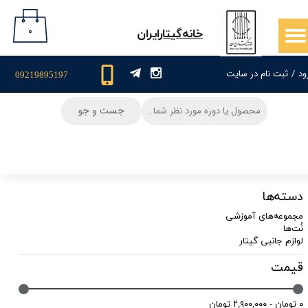
حساب کاربری من
۰
​خانه‌گیتار‌ایران
تغییر گذر واژه
ود
/
ثبت نام در سایت
09219895197
سفارشات
جست و جو
خروج از حساب کاربری
دسته‌ها
مجموعه‌های آموزشی
نُت‌ها
لوازم جانبی گیتار
قیمت
۰ تومان - ۲,۹۰۰,۰۰۰ تومان