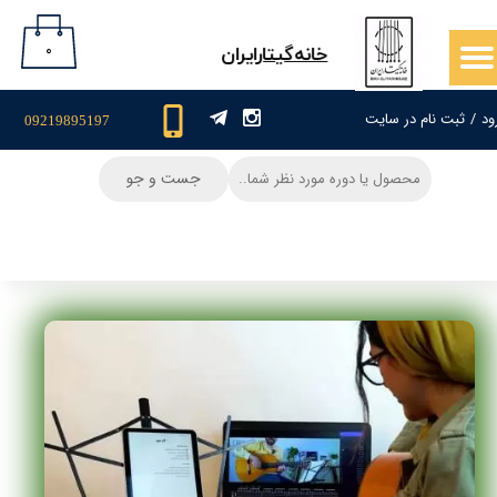
حساب کاربری من
۰
​خانه‌گیتار‌ایران
تغییر گذر واژه
ود
/
ثبت نام در سایت
09219895197
سفارشات
جست و جو
خروج از حساب کاربری