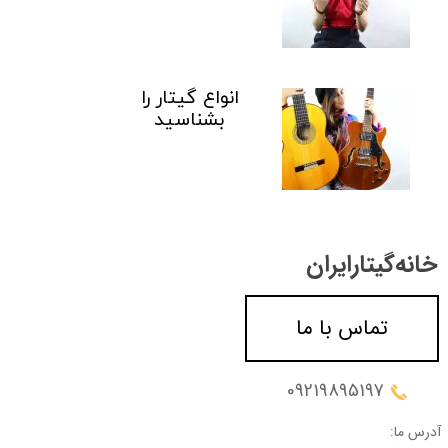
انواع گیتار را
بشناسید
خانه‌گیتار‌ایران
تماس با ما
09219895197
آدرس ما: