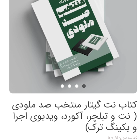
کتاب نت گیتار منتخب صد ملودی
( نت و تبلچر، آکورد، ویدیوی اجرا
و بکینگ ترک)
کد محصول: b_v_M