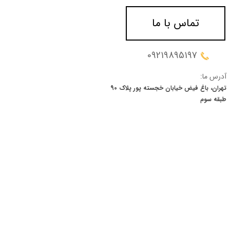
تماس با ما
09219895197
آدرس ما:
تهران، باغ فیض خیابان خجسته پور پلاک 90
​​​​​​​طبقه سوم
★
★