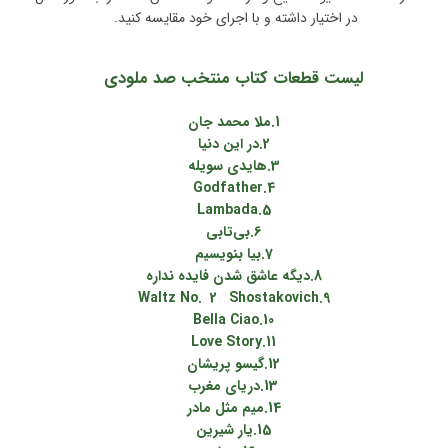
در اختیار داشته و با اجرای خود مقایسه کنید.
لیست قطعات کتاب منتخب صد ملودی
1.ملا محمد جان
2.در این دنیا
3.هایدی سویله
4.Godfather
5.Lambada
6.بی‌تابی
7.بیا بنویسیم
8.دیگه عاشق شدن فایده نداره
9.Waltz No. 2 Shostakovich
10.Bella Ciao
11.Love Story
12.گیسو پریشان
13.دریای مغرب
14.میم مثل مادر
15.یار شیرین