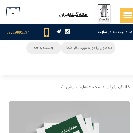
حساب کاربری من
۰
​خانه‌گیتار‌ایران
تغییر گذر واژه
ود
/
ثبت نام در سایت
09219895197
سفارشات
جست و جو
خروج از حساب کاربری
خانه‌گیتار‌ایران
مجموعه‌های آموزشی
کتاب نت گیتار منتخب صد ملودی ( نت