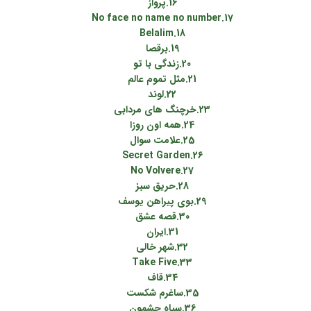
16.پرواز
17.No face no name no number
18.Belalim
19.برقصا
20.زندگی با تو
21.مثل تموم عالم
22.لوند
23.خرچنگ های مردابی
24.همه اون روزا
25.علامت سوال
26.Secret Garden
27.No Volvere
28.حریق سبز
29.بوی پیراهن یوسف
30.قصه عشق
31.ایران
32.شهر خالی
33.Take Five
34.قاف
35.ساغرم شکست
36.سیاه چشمون