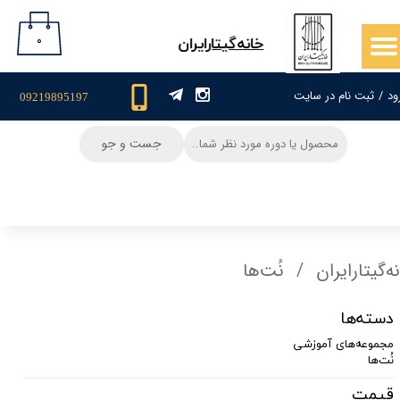
حساب کاربری من
۰
​خانه‌گیتار‌ایران
تغییر گذر واژه
ود
/
ثبت نام در سایت
09219895197
سفارشات
جست و جو
خروج از حساب کاربری
ه‌گیتار‌ایران
نُت‌ها
دسته‌ها
مجموعه‌های آموزشی
نُت‌ها
قیمت