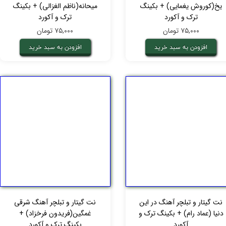
یخ(کوروش یغمایی) + بکینگ
میحانه(ناظم الغزالی) + بکینگ
ترک و آکورد
ترک و آکورد
۷۵,۰۰۰ تومان
۷۵,۰۰۰ تومان
افزودن به سبد خرید
افزودن به سبد خرید
نت گیتار و تبلچر آهنگ در این‌‌
نت گیتار و تبلچر آهنگ شرقی
دنیا (عماد رام) + بکینگ ترک و
غمگین(فریدون فرخزاد) +
آکورد
بکینگ ترک و آکورد