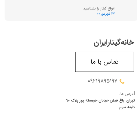
انواع گیتار را بشناسید
۲۷ شهریور ۰۰
خانه‌گیتار‌ایران
تماس با ما
09219895197
آدرس ما:
تهران، باغ فیض خیابان خجسته پور پلاک 90
​​​​​​​طبقه سوم