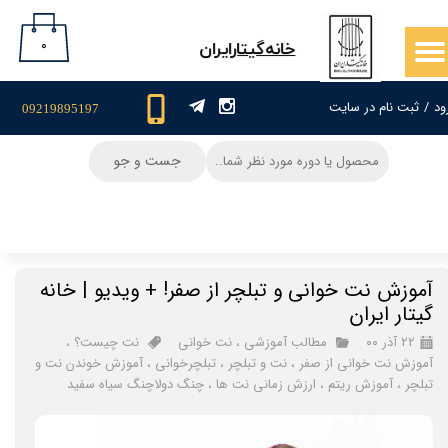
حساب کاربری من
۰
​خانه‌گیتار‌ایران
تغییر گذر واژه
ود
/
ثبت نام در سایت
09219895197
سفارشات
جست و جو
خروج از حساب کاربری
آموزش نت خوانی و تبلچر از صفر! + ویدیو | خانه
گیتار ایران
۲۲ آذر ۰۰
مطالب آموزشی
،
نت خوانی
نت چیست؟
،
آموزش نت خوانی از صفر
،
نت و تبلچر
،
تبلچرخوانی
،
آموزش خوندن نت و
تبلچر
،
آموزش ریتم
،
ارزش زمانی نت ها
،
چنگ دولاچنگ سیاه سفید