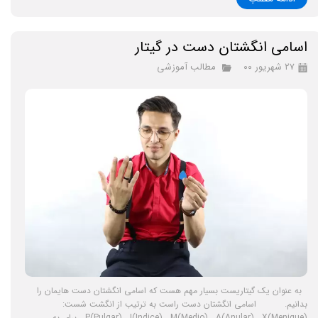
اسامی انگشتان دست در گیتار
۲۷ شهریور ۰۰
مطالب آموزشی
به عنوان یک گیتاریست بسیار مهم هست که اسامی انگشتان دست هایمان را
بدانیم. اسامی انگشتان دست راست به ترتیب از انگشت شست:
(P(Pulgar), I(Indice), M(Medio), A(Anular), X(Menique برای به