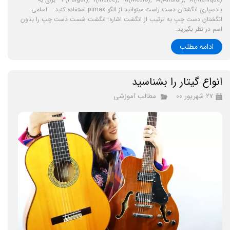
یادسپاری انگشتان دست راست میتوانید از الگو pimax استفاده کنید. اسامی
انگشتان دست چپ به ترتیب از انگشت اشاره: انگشت شست دست چپ را بدون
اسم در نظر بگیرید.
ادامه مطلب
انواع گیتار را بشناسید
۲۷ شهریور ۰۰
مطالب آموزشی