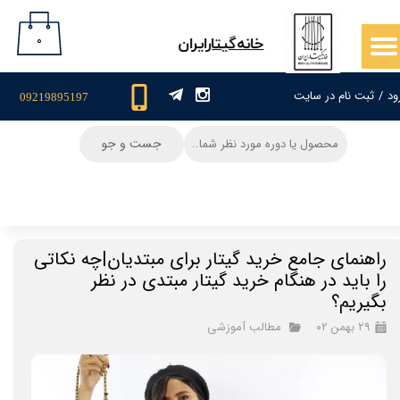
حساب کاربری من
۰
​خانه‌گیتار‌ایران
تغییر گذر واژه
ود
/
ثبت نام در سایت
09219895197
سفارشات
جست و جو
خروج از حساب کاربری
راهنمای جامع خرید گیتار برای مبتدیان|چه نکاتی
را باید در هنگام خرید گیتار مبتدی در نظر
بگیریم؟
۲۹ بهمن ۰۲
مطالب آموزشی