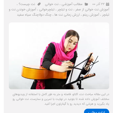
۲۲ آذر ۰۰
مطالب آموزشی
،
نت خوانی
نت چیست؟
،
آموزش نت خوانی از صفر
،
نت و تبلچر
،
تبلچرخوانی
،
آموزش خوندن نت و
تبلچر
،
آموزش ریتم
،
ارزش زمانی نت ها
،
چنگ دولاچنگ سیاه سفید
در این مقاله مباحث نت، اکتاو، فاصله و متر به طور کامل با استفاده از ویدیوهای
مختلف آموزش داده شده تا بتونید در نهایت با تمرین و ممارست، نت خوانی رو
یاد بگیرید و هرنتی که دیدید رو با گیتارتون اجرا کنید.
ادامه مطلب