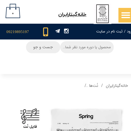
حساب کاربری من
۰
​خانه‌گیتار‌ایران
تغییر گذر واژه
ود
/
ثبت نام در سایت
09219895197
سفارشات
جست و جو
خروج از حساب کاربری
خانه‌گیتار‌ایران
نُت‌ها
نت گیتار و تبلچر آهنگ Spring(Vivaldi) + بکینگ ترک و آکورد