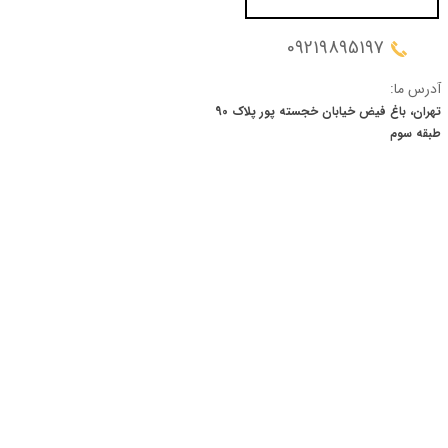
09219895197
آدرس ما:
تهران، باغ فیض خیابان خجسته پور پلاک 90
​​​​​​​طبقه سوم