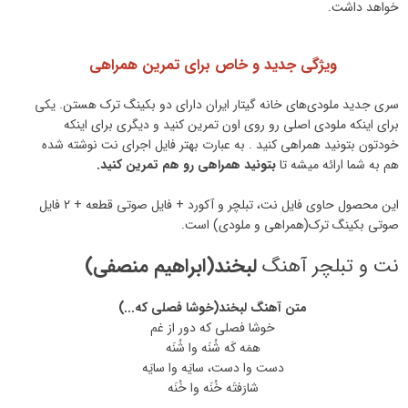
خواهد داشت.
ویژگی جدید و خاص برای تمرین همراهی
سری جدید ملودی‌های خانه گیتار ایران دارای دو بکینگ ترک هستن. یکی
برای اینکه ملودی اصلی رو روی اون تمرین کنید و دیگری برای اینکه
خودتون بتونید همراهی کنید . به عبارت بهتر فایل اجرای نت نوشته شده
هم به شما ارائه میشه تا
بتونید همراهی رو هم تمرین کنید.
این محصول حاوی فایل نت، تبلچر و آکورد + فایل صوتی قطعه + 2 فایل
صوتی بکینگ ترک(همراهی و ملودی) است.
نت و تبلچر آهنگ
لبخند(ابراهیم منصفی)
متن آهنگ لبخند(خوشا فصلی که...)
خوشا فصلی که دور از غم
همَه کَه شُنَه وا شُنَه
دست وا دست، سایَه وا سایَه
شارَفتَه خُنَه وا خُنَه