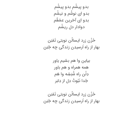
بدو پیشُم بدو پیشُم
بدو ای نوشُم و نیشُم
بدو ای آخرین عشقُم
دوادار دل ریشُم
خَزُن زرد ایسالُن نوبتی تَمُنِن
بهار از راه اَرسیدِن زندگی چه جُنِن
بیاین وا هم بشیم یاور
همه همراه و هم باور
دِلُن راه شُبَشِه وا هَم
جُدا نَبُوتْ دِل از دِلبَر
خَزُن زرد ایسالُن نوبتی تَمُنِن
بهار از راه اَرسیدِن زندگی چه جُنِن