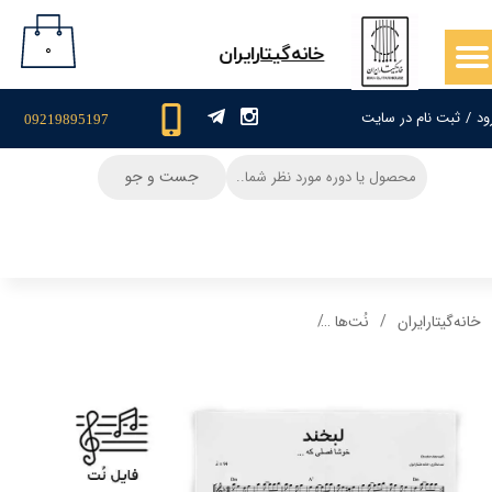
حساب کاربری من
۰
​خانه‌گیتار‌ایران
تغییر گذر واژه
ود
/
ثبت نام در سایت
09219895197
سفارشات
جست و جو
خروج از حساب کاربری
خانه‌گیتار‌ایران
نُت‌ها
نت گیتار و تبلچر آهنگ لبخند(ابراهیم منصفی) + بک