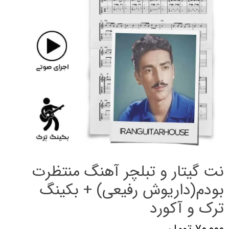
نت گیتار و تبلچر آهنگ منتظرت
بودم(داریوش رفیعی) + بکینگ
ترک و آکورد
۷۰,۰۰۰ تومان