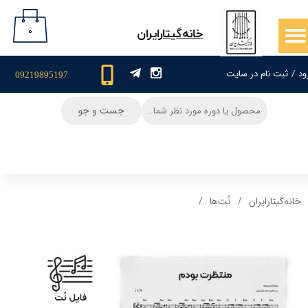
حساب کاربری من
۰
​خانه‌گیتار‌ایران
تغییر گذر واژه
ود
/
ثبت نام در سایت
09219895197
سفارشات
جست و جو
خروج از حساب کاربری
خانه‌گیتار‌ایران
نُت‌ها
نت گیتار و تبلچر آهنگ منتظرت بودم(داریوش رفیع