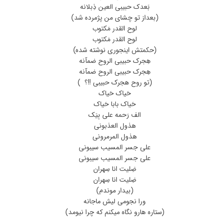
بَعدک حبیبی العین ذِبلانه
(بعداز تو چشای من پژمرده شد)
لوح القدر مَکتوب
لوح القدر مَکتوب
(حکمتش اینجوری نوشته شده)
هِجرک حبیبی الروح ضمآنه
هِجرک حبیبی الروح ضمآنه
(تو روح هجرک حبیبی !!؟ )
حَیاک حَیاک
حَیاک بابا حَیاک
الف رَحمه علی بِیَک
هذول العذبونی
هذول المرمرونی
علی جسر المسیب سیبونی
علی جسر المسیب سیبونی
ضِلیت انا سِهران
ضِلیت انا سِهران
(بیدار موندم)
ورا نجومی لیش ماجانه
(ستاره هارو نگاه میکنم که چرا نیومد)