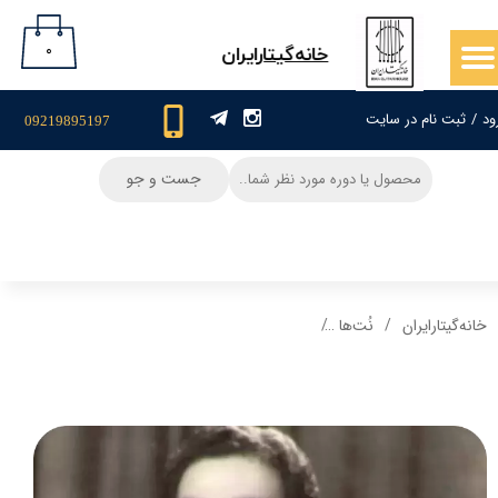
حساب کاربری من
۰
​خانه‌گیتار‌ایران
تغییر گذر واژه
ود
/
ثبت نام در سایت
09219895197
سفارشات
جست و جو
خروج از حساب کاربری
خانه‌گیتار‌ایران
نُت‌ها
نت گیتار و تبلچر آهنگ میحانه میحانه(ناظم الغزالی