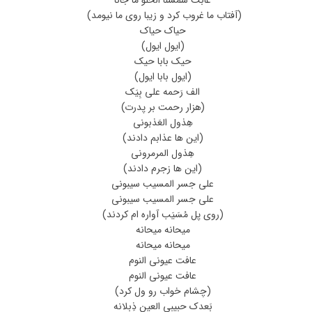
(آفتاب ما غروب کرد و زیبا روی ما نیومد)
حیاک حیاک
(ایول ایول)
حیک بابا حیک
(ایول بابا ایول)
الف رَحمه علی بِیَک
(هزار رحمت بر پدرت)
هِذول العَذبونی
(این ها عذابم دادند)
هِذول المرمرونی
(این ها زجرم دادند)
علی جسر المسیب سیبونی
علی جسر المسیب سیبونی
(روی پل مُسَیَب آواره ام کردند)
میحانه میحانه
میحانه میحانه
عافت عیونی النوم
عافت عیونی النوم
(چشام خواب رو ول کرد)
بَعدک حبیبی العین ذِبلانه