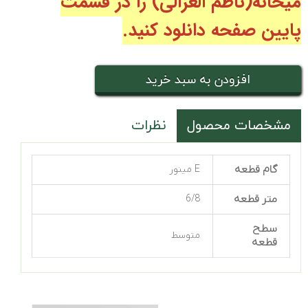
میحانه(ناظم الغزالی
) را در قسمت
پایین صفحه دانلود کنید.
افزودن به سبد خرید
مشخصات محصول
نظرات
گام قطعه
E مینور
متر قطعه
6/8
سطح
متوسط
قطعه