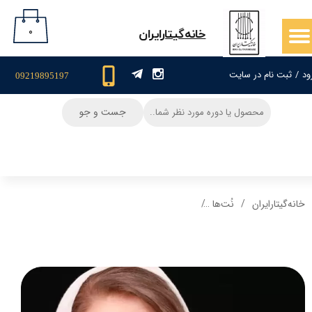
حساب کاربری من
۰
​خانه‌گیتار‌ایران
تغییر گذر واژه
ود
/
ثبت نام در سایت
09219895197
سفارشات
جست و جو
خروج از حساب کاربری
خانه‌گیتار‌ایران
نُت‌ها
نت گیتار و تبلچر آهنگ سیب(سیمین غانم) + بکینگ