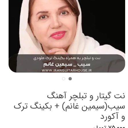
نت گیتار و تبلچر آهنگ
سیب(سیمین غانم) + بکینگ ترک
و آکورد
۷۵,۰۰۰ تومان