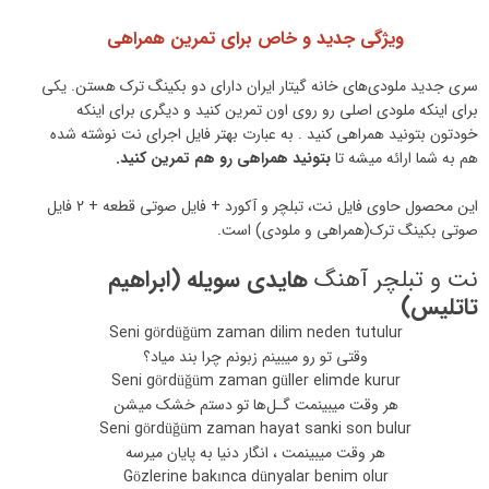
ویژگی جدید و خاص برای تمرین همراهی
سری جدید ملودی‌های خانه گیتار ایران دارای دو بکینگ ترک هستن. یکی
برای اینکه ملودی اصلی رو روی اون تمرین کنید و دیگری برای اینکه
خودتون بتونید همراهی کنید . به عبارت بهتر فایل اجرای نت نوشته شده
هم به شما ارائه میشه تا
بتونید همراهی رو هم تمرین کنید.
این محصول حاوی فایل نت، تبلچر و آکورد + فایل صوتی قطعه + 2 فایل
صوتی بکینگ ترک(همراهی و ملودی) است.
نت و تبلچر آهنگ
هایدی سویله (ابراهیم
تاتلیس)
Seni gördüğüm zaman dilim neden tutulur
وقتی تو رو میبینم زبونم چرا بند میاد؟
Seni gördüğüm zaman güller elimde kurur
هر وقت میبینمت گـل‌ها تو دستم خشک میشن
Seni gördüğüm zaman hayat sanki son bulur
هر وقت میبینمت ، انگار دنیا به پایان میرسه
Gözlerine bakınca dünyalar benim olur