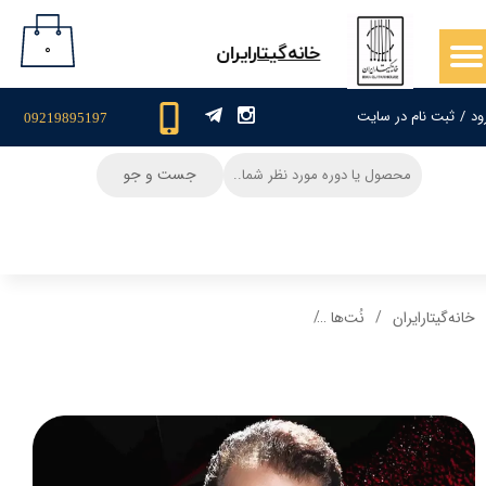
حساب کاربری من
۰
​خانه‌گیتار‌ایران
تغییر گذر واژه
ود
/
ثبت نام در سایت
09219895197
سفارشات
جست و جو
خروج از حساب کاربری
خانه‌گیتار‌ایران
نُت‌ها
نت گیتار و تبلچر آهنگ + بکینگ ترک و آکورد هاید