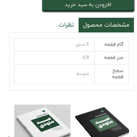
افزودن به سبد خرید
مشخصات محصول
نظرات
گام قطعه
E مینور
متر قطعه
6/8
سطح
متوسط
قطعه