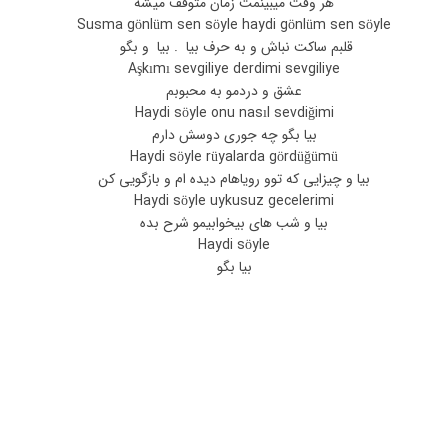
هر وقت میبینمت زمان متوقف میشه
Susma gönlüm sen söyle haydi gönlüm sen söyle
قلبم ساکت نباش و به حرف بیا . بیا و بگو
Aşkımı sevgiliye derdimi sevgiliye
عشق و دردمو به محبوبم
Haydi söyle onu nasıl sevdiğimi
بیا بگو چه جوری دوسش دارم
Haydi söyle rüyalarda gördüğümü
بیا و چیزایی که توو رویاهام دیده ام و بازگویی کن
Haydi söyle uykusuz gecelerimi
بیا و شب های بیخوابیمو شرح بده
Haydi söyle
بیا بگو