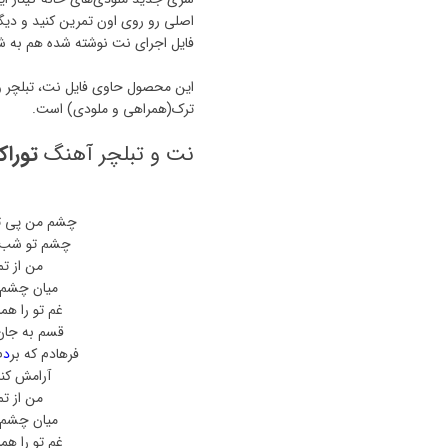
اصلی رو روی اون تمرین کنید و دیگر
فایل اجرای نت نوشته شده هم به شم
ترک(همراهی و ملودی) است.
نت و تبلچر آهنگ
توراک
م
چشم من پی تو 
چشم تو شب س
من از تم
میان چشم 
غم تو را ه
قسم به جان 
فرهادم که بر
د
م
آرامش کنار
من از تم
میان چشم 
غم تو را ه