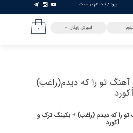
ورود
/
ثبت نام در سایت
حساب کاربری من
تغییر گذر واژه
لچر
آموزش رایگان
۰
سفارشات
خروج از حساب
کاربری
 آهنگ تو را که دیدم(راغب)
کورد
 تو را که‌ دیدم (راغب) + بکینگ ترک و
آکورد