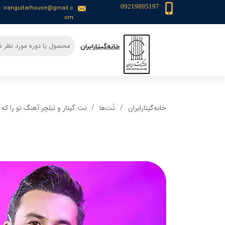
09219895197
iranguitarhouse@gmail.c
om
​خانه‌گیتار‌ایران
خانه‌گیتار‌ایران
نُت‌ها
نت گیتار و تبلچر آهنگ تو را ک