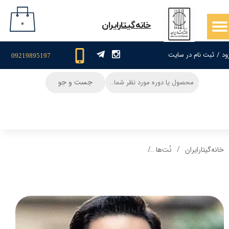
حساب کاربری من
۰
​خانه‌گیتار‌ایران
تغییر گذر واژه
ود
/
ثبت نام در سایت
09219895197
سفارشات
جست و جو
خروج از حساب کاربری
خانه‌گیتار‌ایران
نُت‌ها
نت گیتار و تبلچر آهنگ امشب می خوام مست بشم(ا