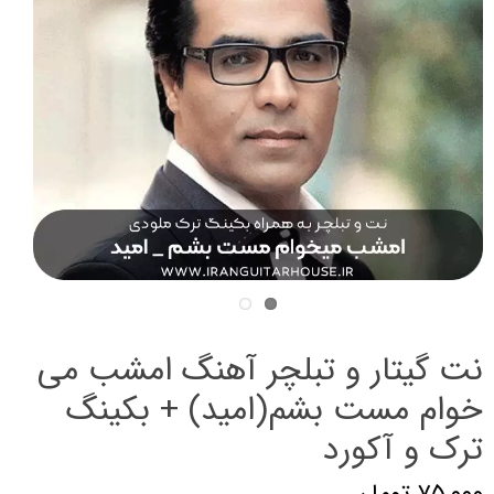
نت گیتار و تبلچر آهنگ امشب می
خوام مست بشم(امید) + بکینگ
ترک و آکورد
۷۵,۰۰۰ تومان