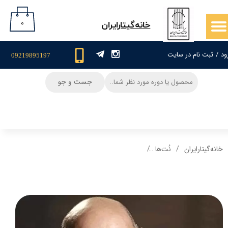
حساب کاربری من
۰
​خانه‌گیتار‌ایران
تغییر گذر واژه
ود
/
ثبت نام در سایت
09219895197
سفارشات
جست و جو
خروج از حساب کاربری
خانه‌گیتار‌ایران
نُت‌ها
نت گیتار و تبلچر آهنگ دریای مغرب + بکینگ ترک و