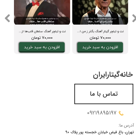
ترک
نت و تبلچر گیتار آهنگ بگذر ز من ای آشنا عارف + بکینگ ترک و آکورد
نت و تبلچر آهنگ سلطان قلب‌ها از عارف + بکینگ ترک و آکورد گیتار
۷۰,۰۰۰ تومان
۷۰,۰۰۰ تومان
افزودن به سبد خرید
افزودن به سبد خرید
ا
خانه‌گیتار‌ایران
تماس با ما
09219895197
آدرس ما:
تهران، باغ فیض خیابان خجسته پور پلاک 90