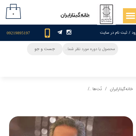
حساب کاربری من
۰
​خانه‌گیتار‌ایران
تغییر گذر واژه
ود
/
ثبت نام در سایت
09219895197
سفارشات
جست و جو
خروج از حساب کاربری
خانه‌گیتار‌ایران
نُت‌ها
نت گیتار و تبلچر آهنگ گل گلخونه + بکینگ ترک و 