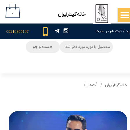
حساب کاربری من
۰
​خانه‌گیتار‌ایران
تغییر گذر واژه
ود
/
ثبت نام در سایت
09219895197
سفارشات
جست و جو
خروج از حساب کاربری
خانه‌گیتار‌ایران
نُت‌ها
نت گیتار و تبلچر آهنگ خیال تو محسن یگانه + بکی