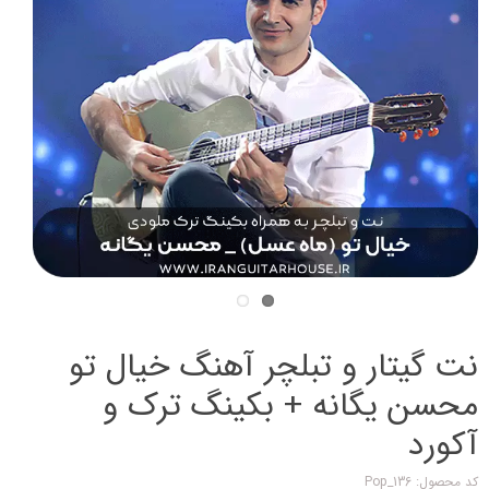
نت گیتار و تبلچر آهنگ خیال تو
محسن یگانه + بکینگ ترک و
آکورد
کد محصول: Pop_136