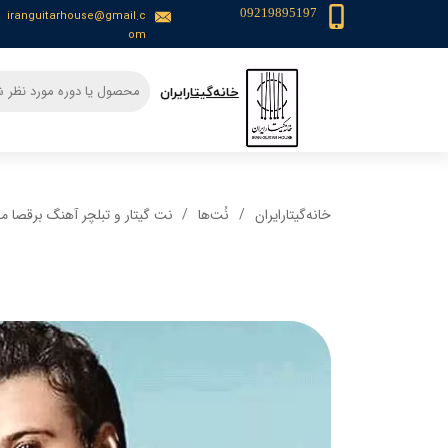
09219895197
iranguitarhouse@gmail.c
om
​خانه‌گیتار‌ایران
خانه‌گیتار‌ایران
نُت‌ها
نت گیتار و تبلچر آهنگ برقصا