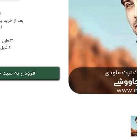
ا
بعد از خرید ب
1.فایل پی دی اف نت برقصا
3.فایل صوتی هارمونی بکینگ‌ترک برقصا
4.فایل صوتی ملودی بکینگ‌ترک برقصا
افزودن به سبد خ