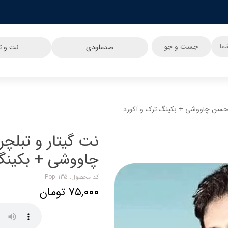
جست و جو
صدملودی
نت و تب
 محسن چاووشی + بکینگ ترک و آکورد
نت گیتار و تبلچ
چاووشی + بکینگ
کد محصول: Pop_135
۷۵,۰۰۰ تومان