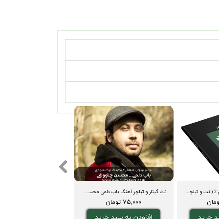
کتاب نت گیتار صد ملودی 2 ( نت و تبلچر، آکورد، ویدیوی اجرا و بکینگ ترک)
نت گیتار و تبلچر آهنگ باب دلمی محسن چاووشی + بکینگ ترک و آکورد
۷۵,۰۰۰ تومان
د خرید
افزودن به سبد خرید