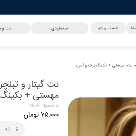
جست و جو
صدملودی
نت و تب
م عالم مهستی + بکینگ ترک و آکورد
نت گیتار و تبلچر
مهستی + بکینگ 
کد محصول: Pop_130
۷۵,۰۰۰ تومان