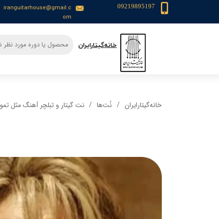
09219895197
iranguitarhouse@gmail.c
om
​خانه‌گیتار‌ایران
خانه‌گیتار‌ایران
نُت‌ها
نت گیتار و تبلچر آهنگ مثل تمو