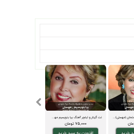
نت گیتار و تبلچر آهنگ امتحان (مهستی) + بکینگ ترک و آکورد
نت گیتار و تبلچر آهنگ بیا بنویسیم مهستی+ بکینگ ترک و آکورد
۷۵,۰۰۰ تومان
د خرید
افزودن به سبد خرید