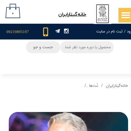
حساب کاربری من
۰
​خانه‌گیتار‌ایران
تغییر گذر واژه
ود
/
ثبت نام در سایت
09219895197
سفارشات
جست و جو
خروج از حساب کاربری
خانه‌گیتار‌ایران
نُت‌ها
نت گیتار و تبلچر آهنگ کلبه من ابی+ بکینگ ترک و 