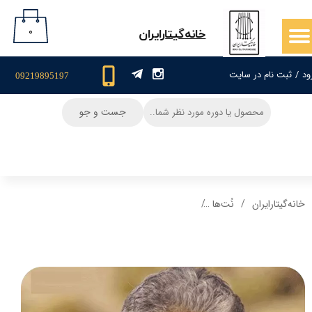
حساب کاربری من
۰
​خانه‌گیتار‌ایران
تغییر گذر واژه
ود
/
ثبت نام در سایت
09219895197
سفارشات
جست و جو
خروج از حساب کاربری
خانه‌گیتار‌ایران
نُت‌ها
نت گیتار و تبلچر آهنگ دستای تو داریوش+ بکینگ ت