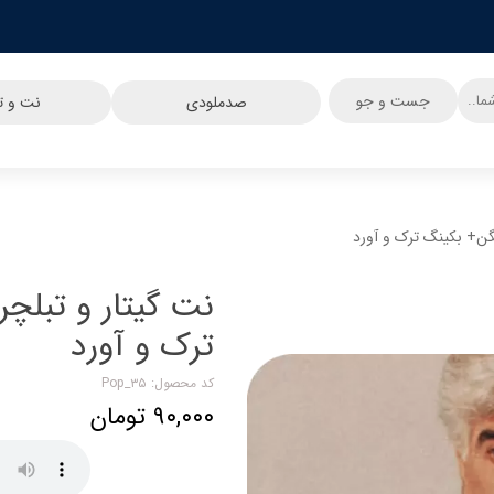
جست و جو
صدملودی
نت و تب
گن+ بکینگ ترک و آورد
نت گیتار و تبلچ
ترک و آورد
کد محصول: Pop_۳۵
۹۰,۰۰۰ تومان