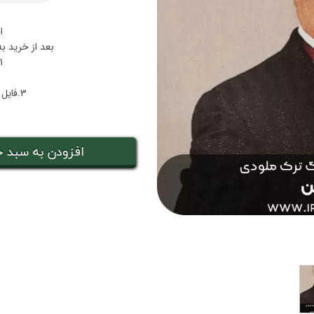
ا
بعد از خرید ب
1.فایل پی دی اف نت شا
3.فایل صوتی بکینگ‌ترک همراهی شانه
افزودن به سبد خ