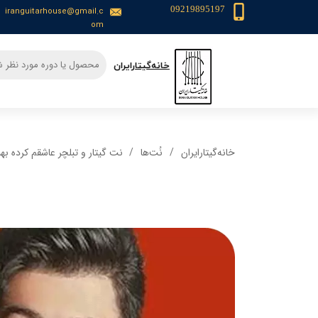
09219895197
iranguitarhouse@gmail.c
om
​خانه‌گیتار‌ایران
خانه‌گیتار‌ایران
نُت‌ها
نت گیتار و تبلچر عاشقم کرده به