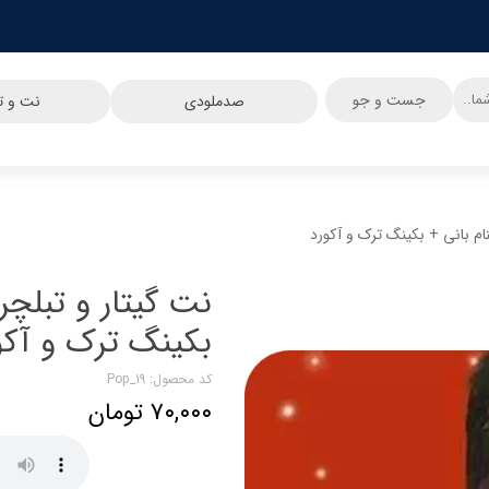
جست و جو
صدملودی
نت و تب
نام بانی + بکینگ ترک و آکورد
نت گیتار و تبلچر
بکینگ ترک و آکو
کد محصول: Pop_19
۷۰,۰۰۰ تومان