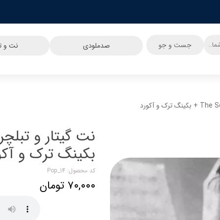
جست و جو
صدملودی
نت و تب
بکینگ ترک و آکو
کد محصول: Pop_14
۷۰,۰۰۰ تومان