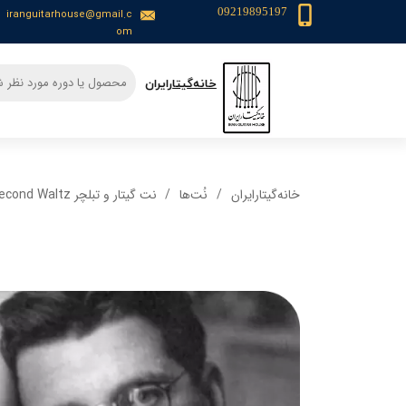
09219895197
iranguitarhouse@gmail.c
om
​خانه‌گیتار‌ایران
خانه‌گیتار‌ایران
نُت‌ها
نت گیتار و تبلچر The Second Waltz + بکینگ ترک و آکورد