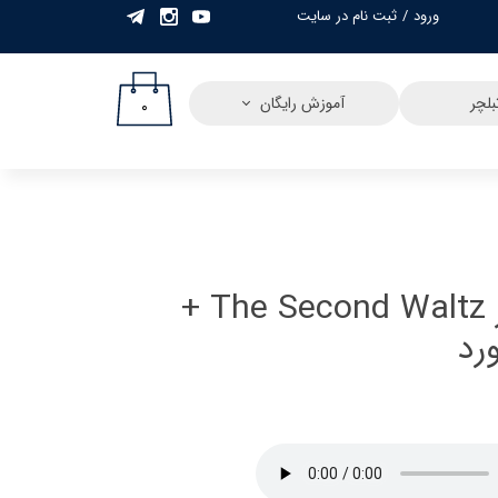
ورود
/
ثبت نام در سایت
حساب کاربری من
تغییر گذر واژه
لچر
آموزش رایگان
۰
سفارشات
خروج از حساب
کاربری
نت گیتار و تبلچر The Second Waltz +
رد