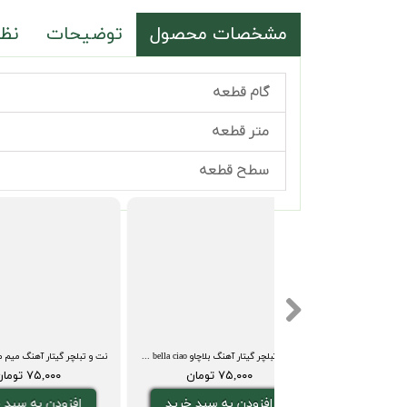
مشخصات محصول
توضیحات
نظر
گام قطعه
متر قطعه
سطح قطعه
نت گیتار و تبلچر آهنگ نشکن دلمو محسن یگانه + بکینگ ترک و آکورد (محسن یگانه)
نت و تبلچر گیتار آهنگ بلاچاو bella ciao + بکینگ ترک و آکورد
۹۰,۰۰۰ تومان
۷۵,۰۰۰ تومان
۷۵,۰۰۰ ت
دن به سبد خرید
افزودن به سبد خرید
افزودن ب