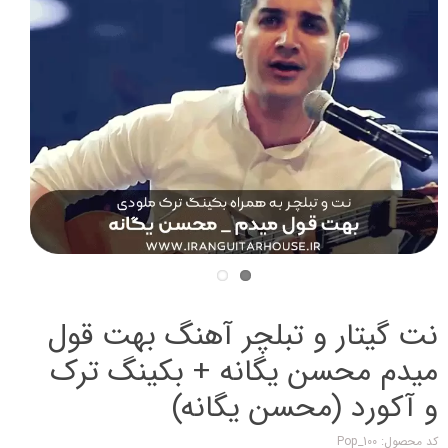
نت گیتار و تبلچر آهنگ بهت قول
میدم محسن یگانه + بکینگ ترک
و آکورد (محسن یگانه)
کد محصول: Pop_100