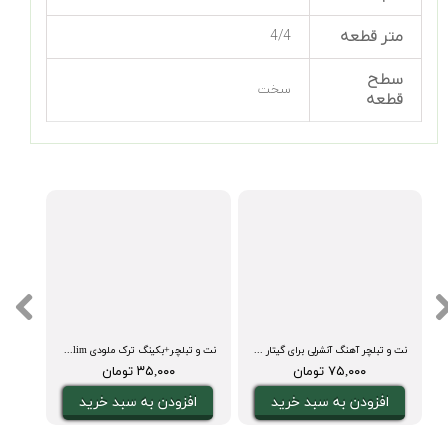
متر قطعه
4/4
سطح
سخت
قطعه
ینگ ترک و آکورد
نت و تبلچر آهنگ آنشرلی برای گیتار Careless Whispers + آکورد
نت و تبلچر+بکینگ ترک ملودی belalim
۷۵,۰۰۰ تومان
۳۵,۰۰۰ تومان
افزودن به سبد خرید
افزودن به سبد خرید
ا