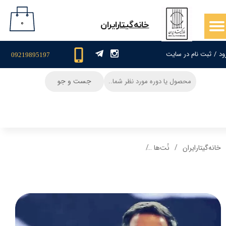
حساب کاربری من
۰
​خانه‌گیتار‌ایران
تغییر گذر واژه
ود
/
ثبت نام در سایت
09219895197
سفارشات
جست و جو
خروج از حساب کاربری
خانه‌گیتار‌ایران
نُت‌ها
نت گیتار و تبلچر آهنگ بهت قول میدم محسن یگانه