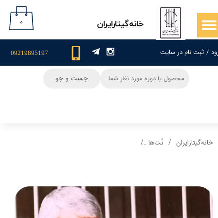
حساب کاربری من
۰
​خانه‌گیتار‌ایران
تغییر گذر واژه
ود
/
ثبت نام در سایت
09219895197
سفارشات
جست و جو
خروج از حساب کاربری
خانه‌گیتار‌ایران
نُت‌ها
نت و تبلچر آهنگ یه شب مهتاب فرهاد برای گیتار +