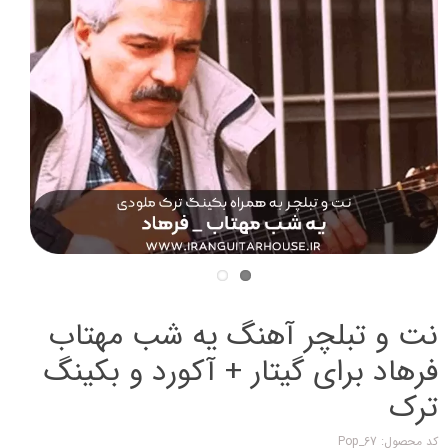
نت و تبلچر آهنگ یه شب مهتاب
فرهاد برای گیتار + آکورد و بکینگ
ترک
کد محصول: Pop_67