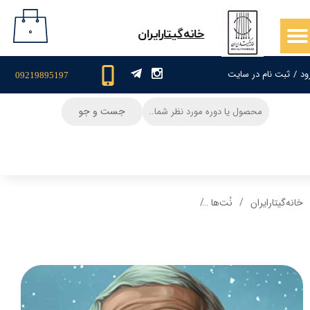
حساب کاربری من
۰
​خانه‌گیتار‌ایران
تغییر گذر واژه
ود
/
ثبت نام در سایت
09219895197
سفارشات
جست و جو
خروج از حساب کاربری
خانه‌گیتار‌ایران
نُت‌ها
نت و تبلچر آهنگ گنجشکک اشی مشی فرهاد برای گی