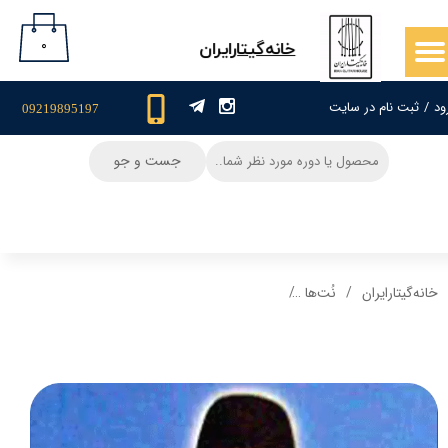
حساب کاربری من
۰
​خانه‌گیتار‌ایران
تغییر گذر واژه
ود
/
ثبت نام در سایت
09219895197
سفارشات
جست و جو
خروج از حساب کاربری
خانه‌گیتار‌ایران
نُت‌ها
نت و تبلچر آهنگ رشیدخان برای گیتار + آکورد و ب