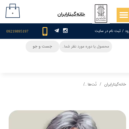
حساب کاربری من
۰
​خانه‌گیتار‌ایران
تغییر گذر واژه
ود
/
ثبت نام در سایت
09219895197
سفارشات
جست و جو
خروج از حساب کاربری
خانه‌گیتار‌ایران
نُت‌ها
نت و تبلچر گیتار آهنگ مادر من خسرو شکیبایی + آ