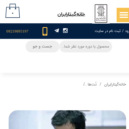
حساب کاربری من
۰
​خانه‌گیتار‌ایران
تغییر گذر واژه
ود
/
ثبت نام در سایت
09219895197
سفارشات
جست و جو
خروج از حساب کاربری
خانه‌گیتار‌ایران
نُت‌ها
نت و تبلچر گیتار آهنگ مرد تنهای شب حبیب + آکو