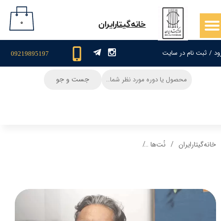
حساب کاربری من
۰
​خانه‌گیتار‌ایران
تغییر گذر واژه
ود
/
ثبت نام در سایت
09219895197
سفارشات
جست و جو
خروج از حساب کاربری
خانه‌گیتار‌ایران
نُت‌ها
نت و تبلچر آهنگ دختر چوپون از سیاوش شمس+ بگ