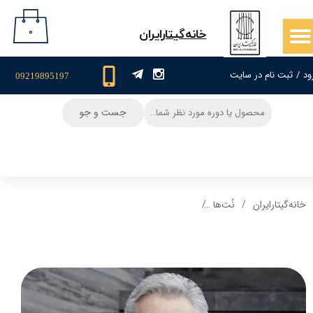
حساب کاربری من
۰
​خانه‌گیتار‌ایران
تغییر گذر واژه
ود
/
ثبت نام در سایت
09219895197
سفارشات
جست و جو
خروج از حساب کاربری
خانه‌گیتار‌ایران
نُت‌ها
نت و تبلچر گیتار آهنگ حریق سبز ابی به همراه بکی