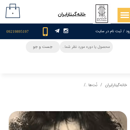
حساب کاربری من
۰
​خانه‌گیتار‌ایران
تغییر گذر واژه
ود
/
ثبت نام در سایت
09219895197
سفارشات
جست و جو
خروج از حساب کاربری
خانه‌گیتار‌ایران
نُت‌ها
نت و تبلچر گیتار آهنگ همزبونم باش حمیرا + آکور