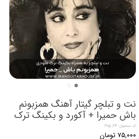
نت و تبلچر گیتار آهنگ همزبونم
باش حمیرا + آکورد و بکینگ ترک
کد محصول: Pop_44
۷۵,۰۰۰ تومان