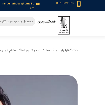
09219895197
iranguitarhouse@gmail.c
om
​خانه‌گیتار‌ایران
خانه‌گیتار‌ایران
نُت‌ها
نت و تبلچر آهنگ عشقم این روزا 