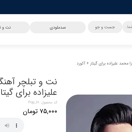
جست و جو
صدملودی
نت و تب
محمد علیزاده برای گیتار + آکورد
نت و تبلچر آهنگ
علیزاده برای گیتا
کد محصول: Pop_71
۷۵,۰۰۰ تومان