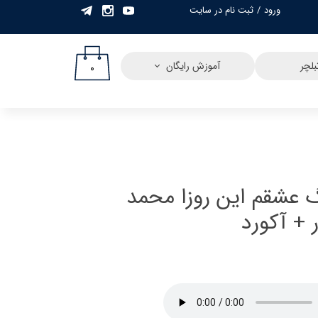
ورود
/
ثبت نام در سایت
حساب کاربری من
تغییر گذر واژه
لچر
آموزش رایگان
۰
سفارشات
خروج از حساب
کاربری
 عشقم این روزا محمد
ر + آکورد