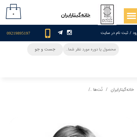
حساب کاربری من
۰
​خانه‌گیتار‌ایران
تغییر گذر واژه
ود
/
ثبت نام در سایت
09219895197
سفارشات
جست و جو
خروج از حساب کاربری
خانه‌گیتار‌ایران
نُت‌ها
نت و تبلچرآهنگ دو پنجره گوگوش برای گیتار+ آکو