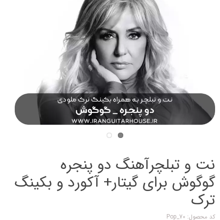
نت و تبلچرآهنگ دو پنجره
گوگوش برای گیتار+ آکورد و بکینگ
ترک
کد محصول: Pop_70