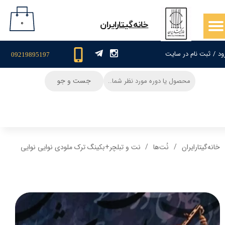
حساب کاربری من
۰
​خانه‌گیتار‌ایران
تغییر گذر واژه
ود
/
ثبت نام در سایت
09219895197
سفارشات
جست و جو
خروج از حساب کاربری
خانه‌گیتار‌ایران
نُت‌ها
نت و تبلچر+بکینگ ترک ملودی نوایی نوایی