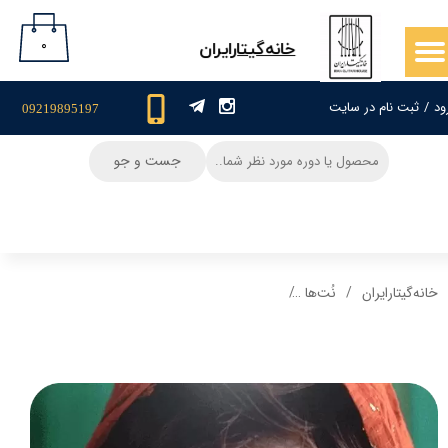
حساب کاربری من
۰
​خانه‌گیتار‌ایران
تغییر گذر واژه
ود
/
ثبت نام در سایت
09219895197
سفارشات
جست و جو
خروج از حساب کاربری
خانه‌گیتار‌ایران
نُت‌ها
نت و تبلچر آهنگ ملا ممد جان برای گیتار + آکورد 