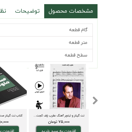
مشخصات محصول
توضیحات
نظر
گام قطعه
متر قطعه
سطح قطعه
نت گیتار و تبلچر آهنگ عقرب زلف کجت(ایرج بسطامی) + بکینگ ترک و آکورد
۷۵,۰۰۰ تومان
۱,۹۹۰,۰۰۰ 
افزودن به سبد خرید
افزودن ب