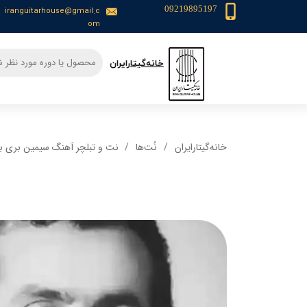
09219895197
iranguitarhouse@gmail.c
om
​خانه‌گیتار‌ایران
خانه‌گیتار‌ایران
نُت‌ها
نت و تبلچر آهنگ سیمین بری برا