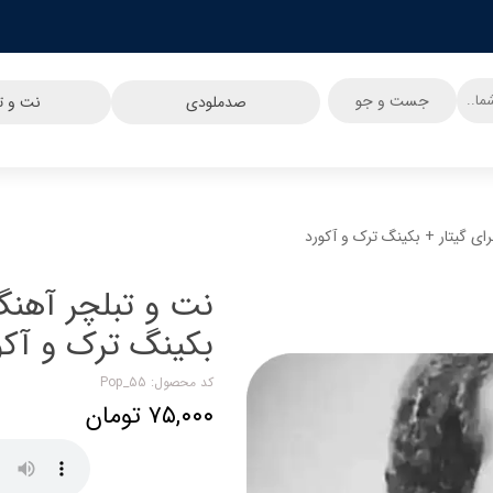
جست و جو
صدملودی
نت و تب
ی گیتار + بکینگ ترک و آکورد
نت و تبلچر آهنگ
بکینگ ترک و آکو
کد محصول: Pop_55
۷۵,۰۰۰ تومان