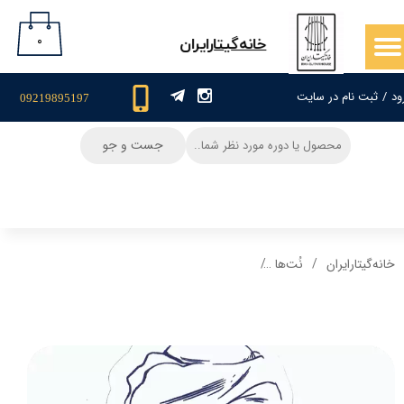
حساب کاربری من
۰
​خانه‌گیتار‌ایران
تغییر گذر واژه
ود
/
ثبت نام در سایت
09219895197
سفارشات
جست و جو
خروج از حساب کاربری
خانه‌گیتار‌ایران
نُت‌ها
نت و تبلچر+بکینگ ترک ملودی امشب شب مهتابه