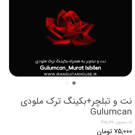
نت و تبلچر+بکینگ ترک ملودی
Gulumcan
کد محصول: Pop_45
۷۵,۰۰۰ تومان