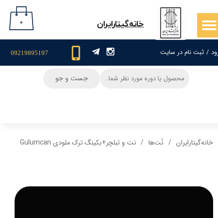
حساب کاربری من
۰
​خانه‌گیتار‌ایران
تغییر گذر واژه
ود
/
ثبت نام در سایت
09219895197
سفارشات
جست و جو
خروج از حساب کاربری
خانه‌گیتار‌ایران
نُت‌ها
نت و تبلچر+بکینگ ترک ملودی Gulumcan