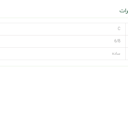
ات
C
6/8
ساده