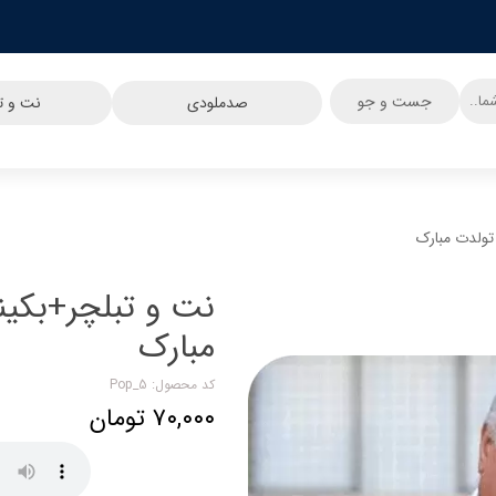
جست و جو
صدملودی
نت و تب
تولدت مبارک
نت و تبلچر+بکی
مبارک
کد محصول: Pop_5
۷۰,۰۰۰ تومان