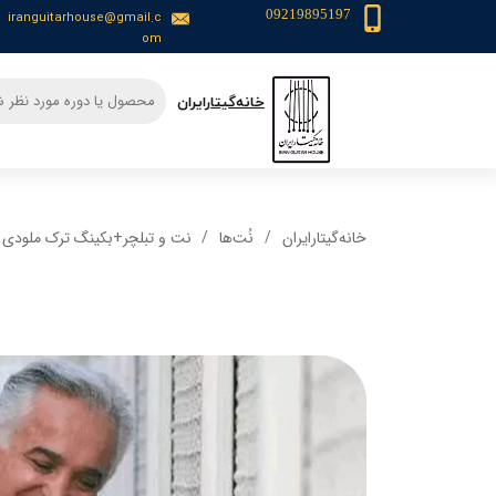
09219895197
iranguitarhouse@gmail.c
om
​خانه‌گیتار‌ایران
خانه‌گیتار‌ایران
نُت‌ها
نت و تبلچر+بکینگ ترک ملودی 