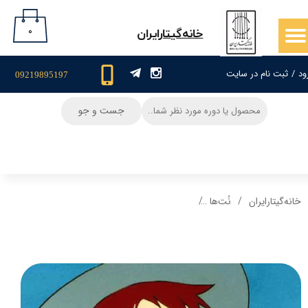
حساب کاربری من
۰
​خانه‌گیتار‌ایران
تغییر گذر واژه
ود
/
ثبت نام در سایت
09219895197
سفارشات
جست و جو
خروج از حساب کاربری
خانه‌گیتار‌ایران
نُت‌ها
نت و تبلچر آهنگ آنشرلی برای گیتار Careless Whispers + آکورد