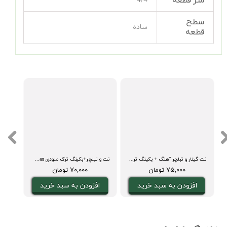
متر قطعه
4/4
سطح
ساده
قطعه
نت گیتار و تبلچر آهنگ + بکینگ ترک و آکورد هایدی سویله
نت و تبلچر+بکینگ ترک ملودی icimdeki duman
۷۵,۰۰۰ تومان
۷۰,۰۰۰ تومان
افزودن به سبد خرید
افزودن به سبد خرید
ا