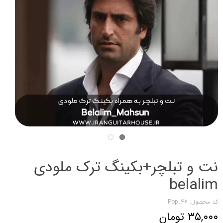
نت و تبلچر+بکینگ ترک ملودی
belalim
کد محصول: Pop_47
۳۵,۰۰۰ تومان