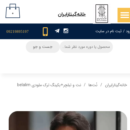
حساب کاربری من
۰
​خانه‌گیتار‌ایران
تغییر گذر واژه
ود
/
ثبت نام در سایت
09219895197
سفارشات
جست و جو
خروج از حساب کاربری
خانه‌گیتار‌ایران
نُت‌ها
نت و تبلچر+بکینگ ترک ملودی belalim