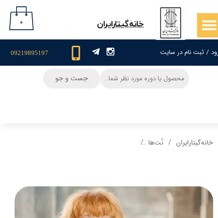
حساب کاربری من
۰
​خانه‌گیتار‌ایران
تغییر گذر واژه
ود
/
ثبت نام در سایت
09219895197
سفارشات
جست و جو
خروج از حساب کاربری
خانه‌گیتار‌ایران
نُت‌ها
نت و تبلچر گیتار آهنگ گل ارکیده ایلیا منفرد + بکی