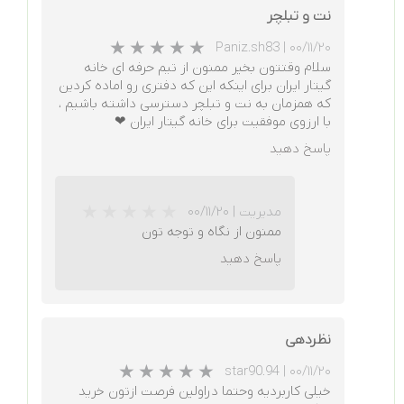
نت و تبلچر
Paniz.sh83
|
۰۰/۱۱/۲۰
سلام وقتتون بخیر ممنون از تیم حرفه ای خانه
گیتار ایران برای اینکه این که دفتری رو اماده کردین
که همزمان به نت و تبلچر دسترسی داشته باشیم ،
با ارزوی موفقیت برای خانه گیتار ایران ❤
پاسخ دهید
مدیریت
|
۰۰/۱۱/۲۰
ممنون از نگاه و توجه تون
پاسخ دهید
نظردهی
★
★
star90.94
|
۰۰/۱۱/۲۰
خیلی کاربردیه وحتما دراولین فرصت ازتون خرید