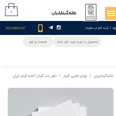
حساب کاربری من
۰
​خانه‌گیتار‌ایران
تغییر گذر واژه
ود
/
ثبت نام در سایت
09219895197
سفارشات
جست و جو
خروج از حساب کاربری
خانه‌گیتار‌ایران
لوازم جانبی گیتار
دفتر نت گیتار | خانه گیتار ایران