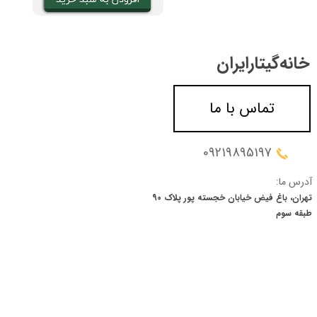
خانه‌گیتار‌ایران
تماس با ما
★
★
★
★
★
09219895197
آدرس ما:
تهران، باغ فیض خیابان خجسته پور پلاک 90
​​​​​​​طبقه سوم