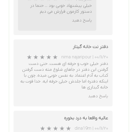
خیلی پیشنهاد خوبی بود ... حتما در
دستور کارمون قرارش می دیم
پاسخ دهید
★
★
★
★
★
دفتر نت خانه گیتار
nima najaripour
|
۰۰/۱۱/۲۰
دفتر خیلی خوب و حرفه ای هست. حتی دست
گرفتن این دفتر در جاهای شلوغ مثه دست گرفتن
کتاب به آدم اعتماد به نفس خوبی میده. چون با
اینکه دفتره اما جلدش خیلی حرفه ایه. خدا قوت به
خانه گیتاری ها
★
★
★
★
★
پاسخ دهید
عالیه واقعا به درد بخوره
dina19m
|
۰۰/۱۱/۲۰