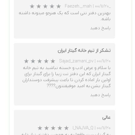
|
۰۰/۱۱/۲۰
_Faezeh._.mah
بهترین دفتر نتی است که یک هنرجو میتونه داشته
باشه.
پاسخ دهید
★
★
★
★
★
تشکر از تیم خانه گیتار ایران
Sajad_zamani_pv
|
۰۰/۱۱/۲۰
با سلام و عرض ادب و خسته نباشید به تیم خانه
گیتار ایران که این دفتر نت زیبا را برای گیتار برای
اولین بار اماده کردن تا باعث پیشرفت دوستداران
گیتار بشن.به امید موفیقتتون????
پاسخ دهید
عالی
★
★
★
★
★
I_NAJVA_Q
|
۰۰/۱۱/۲۰
یه گیتاریست واقعا به یه همچین دفتری نیاز داره