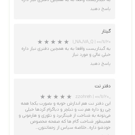
پاسخ دهید
گیتار
I_NAJVA_Q
|
۰۰/۱۱/۲۰
یه گیتاریست واقعا به یه همچین دفتری نیاز داره
خیلی عالی و مورد نیاز
★
★
★
★
★
پاسخ دهید
دفتر نت
|
۰۰/۱۱/۲۰
_zzohreh
این دفتر نت هم اندازش خوبه و بصورت یکجا همه
چی رو داره هم نت و تبلچر و دیاگرام کردها خیلی
می‌تونه به شناخت از فینگربرد و تئوری و هارمونی و
همینطور شناخت گام ها که صفحه مخصوص
خودشو داره...خلاصه سپاس از زحماتتون...