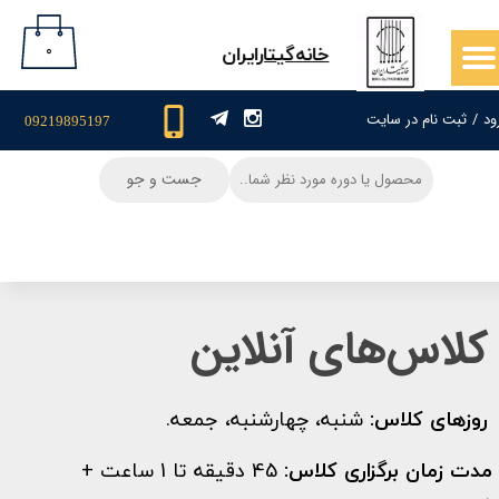
حساب کاربری من
۰
​خانه‌گیتار‌ایران
تغییر گذر واژه
ود
/
ثبت نام در سایت
09219895197
سفارشات
جست و جو
خروج از حساب کاربری
کلاس‌های آنلاین
روز‌های کلاس‌:
شنبه، چهارشنبه، جمعه.
​مدت زمان برگزاری کلاس‌:
45 دقیقه تا 1 ساعت +